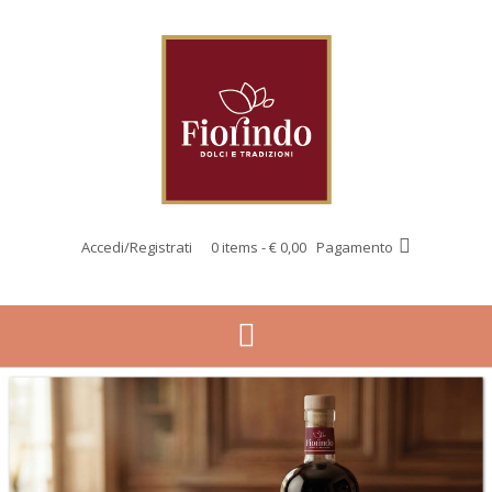
Vai
al
contenuto
Accedi/Registrati
0 items - € 0,00
Pagamento