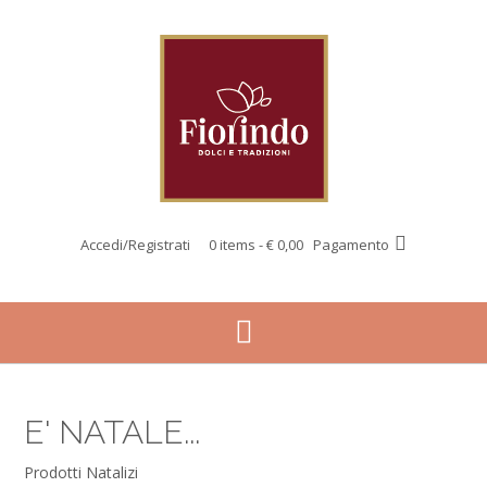
Vai
al
contenuto
Accedi/Registrati
0 items - € 0,00
Pagamento
E' NATALE...
Prodotti Natalizi