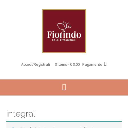
Vai
al
contenuto
Accedi/Registrati
0 items - € 0,00
Pagamento
integrali